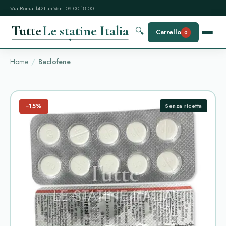
Via Roma 142
Lun-Ven: 09:00-18:00
Tutte
Le statine Italia
🔍
Carrello
0
Home
Baclofene
−15%
Senza ricetta