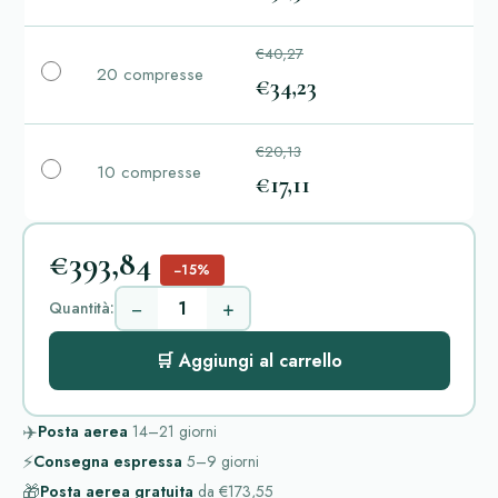
€40,27
20 compresse
€34,23
€20,13
10 compresse
€17,11
€393,84
−15%
−
+
Quantità:
🛒 Aggiungi al carrello
✈️
Posta aerea
14–21
giorni
⚡
Consegna espressa
5–9
giorni
🎁
Posta aerea gratuita
da
€173,55