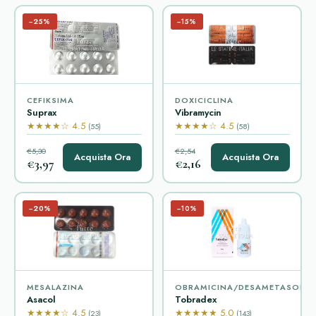
−25%
−15%
CEFIKSIMA
DOXICICLINA
Suprax
Vibramycin
★★★★☆ 4.5
★★★★☆ 4.5
(55)
(58)
€5,30
€2,54
Acquista Ora
Acquista Ora
€3,97
€2,16
−20%
−10%
MESALAZINA
OBRAMICINA/DESAMETASONE
Asacol
Tobradex
★★★★☆ 4.5
★★★★★ 5.0
(23)
(143)