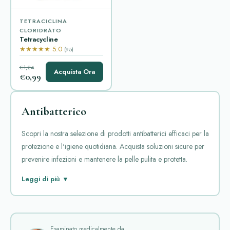
TETRACICLINA
CLORIDRATO
Tetracycline
★★★★★ 5.0
(95)
€1,24
Acquista Ora
€0,99
Antibatterico
Scopri la nostra selezione di prodotti antibatterici efficaci per la
protezione e l'igiene quotidiana. Acquista soluzioni sicure per
prevenire infezioni e mantenere la pelle pulita e protetta.
La categoria "Antibatterico" racchiude farmaci essenziali per
Leggi di più ▼
combattere infezioni causate da batteri. Questi medicinali sono
fondamentali per trattare malattie di varia natura, dalle
infezioni gastrointestinali a quelle respiratorie, fino alle infezioni
urinarie.
Esaminato medicalmente da