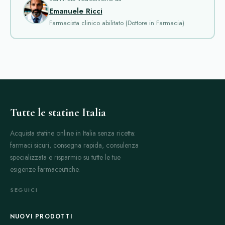
Emanuele Ricci
Aralen
è un farmaco noto per la sua efficacia contro la
Farmacista clinico abilitato (Dottore in Farmacia)
malaria e alcune infezioni batteriche. Viene usato anche come
trattamento profilattico. Ha una buona tollerabilità, ma può
causare effetti collaterali come disturbi gastrointestinali e visivi
se assunto per lunghi periodi.
Asacol
è un antibatterico utilizzato nell'infiammazione
intestinale, in particolare durante le fasi di riacutizzazione della
colite ulcerosa. Aiuta a ridurre il processo infiammatorio nel
Tutte le statine Italia
colon ed è ben tollerato dai pazienti. Non è un antibiotico
Acquista statine online in Italia senza ricetta:
tradizionale ma ha proprietà antimicrobiche sulla flora
farmaci sicuri, consegna rapida, consulenza
intestinale.
specializzata e risparmio su tutte le tue
Bactrim
è una combinazione di sulfametossazolo e
esigenze farmaceutiche.
trimetoprim. È molto efficace contro diverse infezioni
batteriche, incluse quelle urinarie e respiratorie. La sua azione è
SEGUICI
rapida e resistente a molti ceppi batterici. Può causare reazioni
allergiche e irritazioni cutanee, quindi è importante seguire le
NUOVI PRODOTTI