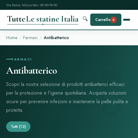
Via Roma 142
Lun-Ven: 09:00-18:00
Tutte
Le statine Italia
🔍
Carrello
0
Home
Farmaci
Antibatterico
FARMACI
Antibatterico
Scopri la nostra selezione di prodotti antibatterici efficaci
per la protezione e l'igiene quotidiana. Acquista soluzioni
sicure per prevenire infezioni e mantenere la pelle pulita e
protetta.
Tutti
(13)