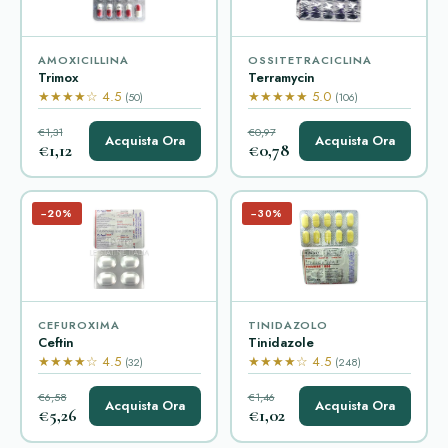
AMOXICILLINA
OSSITETRACICLINA
Trimox
Terramycin
★★★★☆ 4.5
★★★★★ 5.0
(50)
(106)
€1,31
€0,97
Acquista Ora
Acquista Ora
€1,12
€0,78
−20%
−30%
CEFUROXIMA
TINIDAZOLO
Ceftin
Tinidazole
★★★★☆ 4.5
★★★★☆ 4.5
(32)
(248)
€6,58
€1,46
Acquista Ora
Acquista Ora
€5,26
€1,02