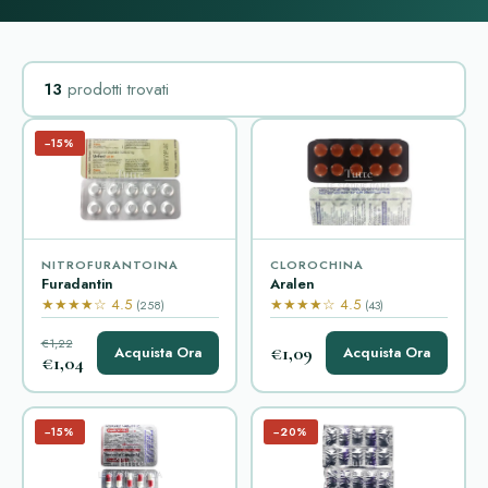
13
prodotti trovati
−15%
NITROFURANTOINA
CLOROCHINA
Furadantin
Aralen
★★★★☆ 4.5
★★★★☆ 4.5
(258)
(43)
€1,22
€1,09
Acquista Ora
Acquista Ora
€1,04
−15%
−20%