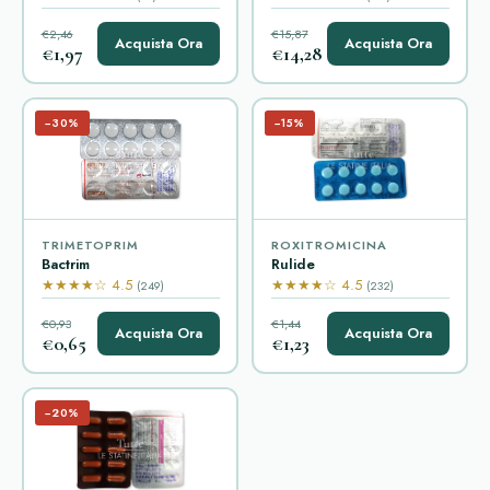
€2,46
€15,87
Acquista Ora
Acquista Ora
€1,97
€14,28
−30%
−15%
TRIMETOPRIM
ROXITROMICINA
Bactrim
Rulide
★★★★☆ 4.5
★★★★☆ 4.5
(249)
(232)
€0,93
€1,44
Acquista Ora
Acquista Ora
€0,65
€1,23
−20%