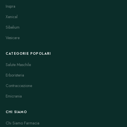
indicazioni mediche.
Inspra
Ceftin
è un antibiotico cefalosporinico di seconda
Xenical
generazione. È usato per trattare infezioni respiratorie, otiti e
infezioni della pelle. Ha un buon profilo di sicurezza e una
Sibelium
buona biodisponibilità. Di norma, si assume per un periodo
Vesicare
limitato con un dosaggio preciso per evitare resistenze.
Furadantin
è un farmaco specifico per le infezioni urinarie.
CATEGORIE POPOLARI
Contiene nitrofurantoina, che agisce direttamente nelle vie
urinarie contro molti batteri. È molto usato per prevenire e
Salute Maschile
trattare cistiti e pielonefriti. La sua efficacia è alta e gli effetti
Erboristeria
collaterali sono nella maggior parte lievi, come nausea o
disturbi gastroenterici.
Contraccezione
Rulide
è un antibiotico macrolide impiegato per infezioni
Emicrania
respiratorie e cutanee. La sua azione si basa sull'inibizione della
sintesi proteica batterica. È indicato anche per pazienti allergici
CHI SIAMO
alla penicillina. Gli effetti collaterali più comuni sono disturbi
gastrointestinali e alterazioni del gusto.
Chi Siamo Farmacia