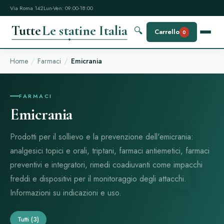
Via Roma 142
Lun-Ven: 09:00-18:00
Tutte
Le statine Italia
🔍
Carrello
0
Home
Farmaci
Emicrania
FARMACI
Emicrania
Prodotti per il sollievo e la prevenzione dell'emicrania:
analgesici topici e orali, triptani, farmaci antiemetici, farmaci
preventivi e integratori, rimedi coadiuvanti come impacchi
freddi e dispositivi per il monitoraggio degli attacchi.
Informazioni su indicazioni e uso.
Tutti
(3)