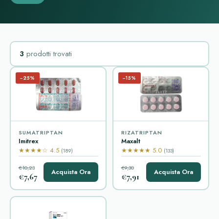
3
prodotti trovati
−25%
−15%
SUMATRIPTAN
RIZATRIPTAN
Imitrex
Maxalt
★★★★☆ 4.5
★★★★★ 5.0
(189)
(133)
€10,23
€9,30
Acquista Ora
Acquista Ora
€7,67
€7,91