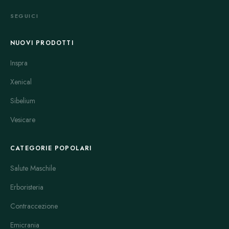
Le classi di farmaci più comuni comprendono analgesici non
SEGUICI
oppioidi e FANS come paracetamolo e ibuprofene, triptani
quali sumatriptan, rizatriptan, zolmitriptan, naratriptan ed
NUOVI PRODOTTI
eletriptan, derivati dell’ergot come ergotamina e
diidroergotamina, antiemetici come metoclopramide e
Inspra
domperidone, oltre a diverse opzioni preventive. Tra le terapie
Xenical
preventive figurano beta‑bloccanti (per esempio propranololo,
Sibelium
metoprololo), antiepilettici (topiramato, valproato),
antidepressivi triciclici (amitriptilina), iniezioni di tossina
Vesicare
botulinica per forme croniche e anticorpi monoclonali
anti‑CGRP (erenumab, fremanezumab, galcanezumab,
CATEGORIE POPOLARI
eptinezumab) per pazienti selezionati. Questi esempi
rappresentano i principi attivi più frequentemente utilizzati nella
Salute Maschile
pratica clinica.
Erboristeria
I prodotti disponibili coprono diverse vie di somministrazione e
Contraccezione
profili d'azione. Alcuni farmaci orali sono pensati per l'uso
domiciliare all'inizio dell'attacco, mentre altri sono formulati
Emicrania