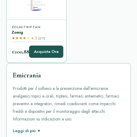
ZOLMITRIPTAN
Zomig
★★★★☆ 4.5
(211)
€100,88
Acquista Ora
Emicrania
Prodotti per il sollievo e la prevenzione dell'emicrania:
analgesici topici e orali, triptani, farmaci antiemetici, farmaci
preventivi e integratori, rimedi coadiuvanti come impacchi
freddi e dispositivi per il monitoraggio degli attacchi.
Informazioni su indicazioni e uso.
La voce "Emicrania" raccoglie farmaci destinati al trattamento
Leggi di più ▼