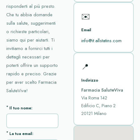
risponderti al più presto.
✉️
Che tu abbia domande
sulla salute, suggerimenti
Email
o richieste particolari,
siamo qui per aiutarti. Ti
info@it.allstatins.com
invitiamo a fornirci tutti i
dettagli necessari per
📍
poterti offrire un supporto
rapido e preciso. Grazie
Indirizzo
per aver scelto Farmacia
Farmacia SaluteViva
SaluteViva!
Via Roma 142
Edificio C, Piano 2
*
Il tuo nome:
20121 Milano
*
La tua email: