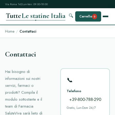
Via Roma 142
Lun-Ven: 09:00-18:00
Tutte
Le statine Italia
🔍
Carrello
0
Home
Contattaci
Contattaci
Hai bisogno di
📞
informazioni sui nostri
servizi, farmaci o
Telefono
prodotti? Compila il
modulo sottostante e il
team di Farmacia
Gratis, Lun-Dom 24/7
SaluteViva sarà lieto di