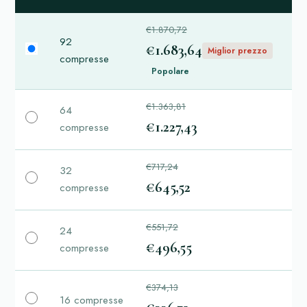
€1.870,72
92
€1.683,64
Miglior prezzo
compresse
Popolare
€1.363,81
64
€1.227,43
compresse
€717,24
32
€645,52
compresse
€551,72
24
€496,55
compresse
€374,13
16 compresse