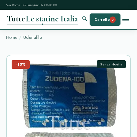
Via Roma 142
Lun-Ven: 09:00-18:00
Tutte
Le statine Italia
🔍
Carrello
0
Home
Udenafilo
−10%
Senza ricetta