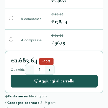
€336,72
€198,26
8 compresse
€178,44
€106,88
4 compresse
€96,19
€1.683,64
−10%
−
+
Quantità:
🛒 Aggiungi al carrello
✈️
Posta aerea
14–21
giorni
⚡
Consegna espressa
5–9
giorni