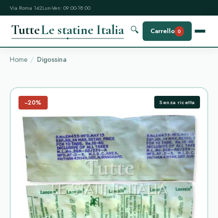
Via Roma 142
Lun-Ven: 09:00-18:00
Tutte
Le statine Italia
🔍
Carrello
0
Home
Digossina
−20%
Senza ricetta