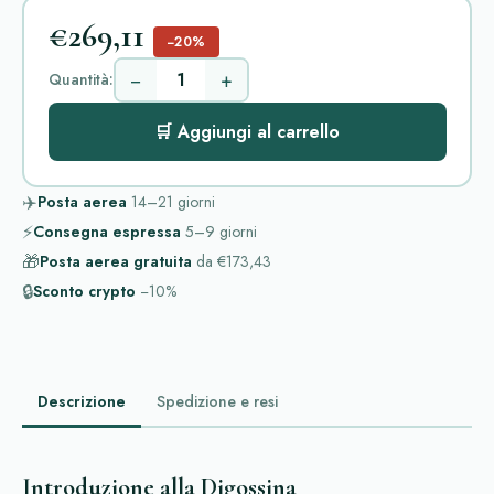
€269,11
−20%
−
+
Quantità:
🛒 Aggiungi al carrello
✈️
Posta aerea
14–21
giorni
⚡
Consegna espressa
5–9
giorni
🎁
Posta aerea gratuita
da
€173,43
🔒
Sconto crypto
−10%
Descrizione
Spedizione e resi
Introduzione alla Digossina