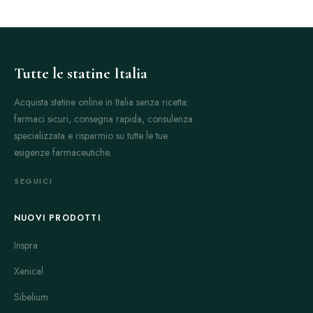
Tutte le statine Italia
Acquista statine online in Italia senza ricetta:
farmaci sicuri, consegna rapida, consulenza
specializzata e risparmio su tutte le tue
esigenze farmaceutiche.
SEGUICI
NUOVI PRODOTTI
Inspra
Xenical
Sibelium