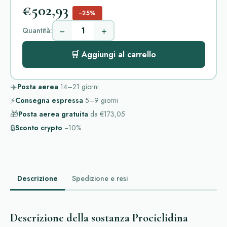
€502,93
−25%
−
+
Quantità:
🛒 Aggiungi al carrello
✈️
Posta aerea
14–21
giorni
⚡
Consegna espressa
5–9
giorni
🎁
Posta aerea gratuita
da
€173,05
🔒
Sconto crypto
−10%
Descrizione
Spedizione e resi
Descrizione della sostanza Prociclidina