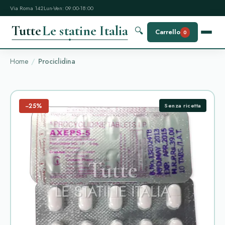
Via Roma 142
Lun-Ven: 09:00-18:00
Tutte
Le statine Italia
🔍
Carrello
0
Home
Prociclidina
−25%
Senza ricetta