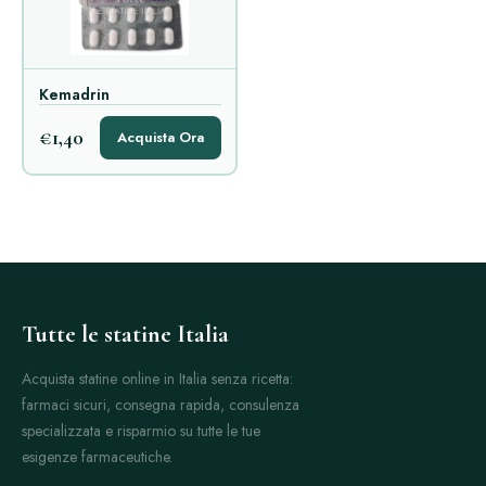
Kemadrin
€1,40
Acquista Ora
Tutte le statine Italia
Acquista statine online in Italia senza ricetta:
farmaci sicuri, consegna rapida, consulenza
specializzata e risparmio su tutte le tue
esigenze farmaceutiche.