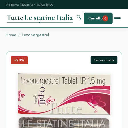
Via Roma 142
Lun-Ven: 09:00-18:00
Tutte
Le statine Italia
🔍
Carrello
0
Home
Levonorgestrel
−20%
Senza ricetta