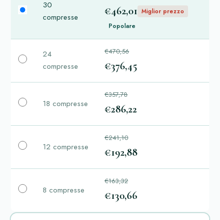
30
€462,01
Miglior prezzo
compresse
Popolare
€470,56
24
€376,45
compresse
€357,78
18 compresse
€286,22
€241,10
12 compresse
€192,88
€163,32
8 compresse
€130,66