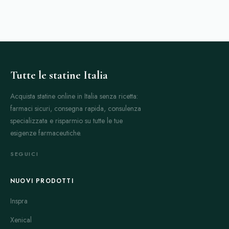
Tutte le statine Italia
Acquista statine online in Italia senza ricetta:
farmaci sicuri, consegna rapida, consulenza
specializzata e risparmio su tutte le tue
esigenze farmaceutiche.
SEGUICI
NUOVI PRODOTTI
Inspra
Xenical