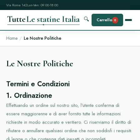
Via Roma 142
Lun-Ven: 09:00-18:00
Tutte
Le statine Italia
🔍
Carrello
0
Home
Le Nostre Politiche
Le Nostre Politiche
Termini e Condizioni
1. Ordinazione
Effettuando un ordine sul nostro sito, l’utente conferma di
essere maggiorenne e di aver fornito tutte le informazioni
richieste in modo accurato e veritiero. Ci riserviamo il diritto di
rifiutare o annullare qualsiasi ordine che non soddisfi i requisiti
di legge o che contenga dati inesatti o incompleti.