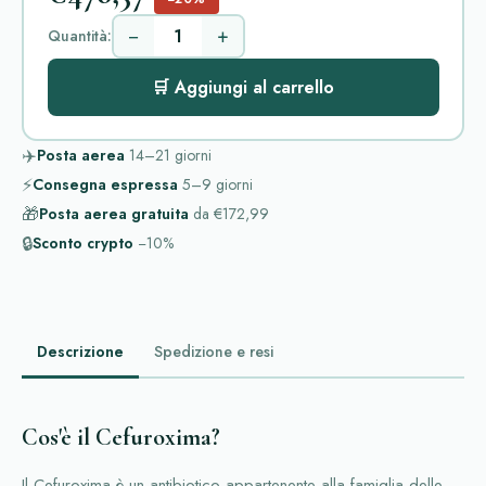
−
+
Quantità:
🛒 Aggiungi al carrello
✈️
Posta aerea
14–21
giorni
⚡
Consegna espressa
5–9
giorni
🎁
Posta aerea gratuita
da
€172,99
🔒
Sconto crypto
−10%
Descrizione
Spedizione e resi
Cos'è il Cefuroxima?
Il Cefuroxima è un antibiotico appartenente alla famiglia delle