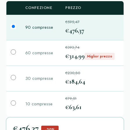
CONFEZIONE
PREZZO
€595,47
90 compresse
€476,37
€393,74
60 compresse
€314,99
Miglior prezzo
€230,80
30 compresse
€184,64
€79,51
10 compresse
€63,61
€476,37
−20%