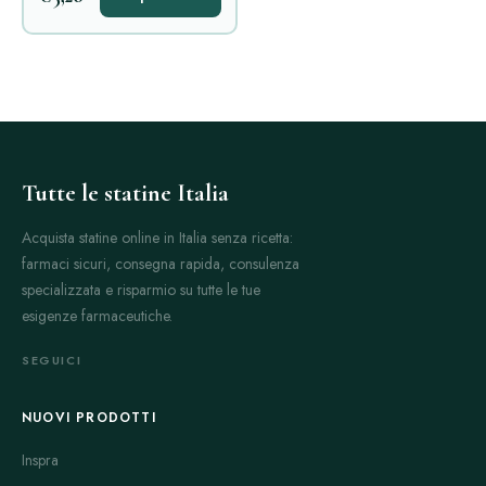
Tutte le statine Italia
Acquista statine online in Italia senza ricetta:
farmaci sicuri, consegna rapida, consulenza
specializzata e risparmio su tutte le tue
esigenze farmaceutiche.
SEGUICI
NUOVI PRODOTTI
Inspra