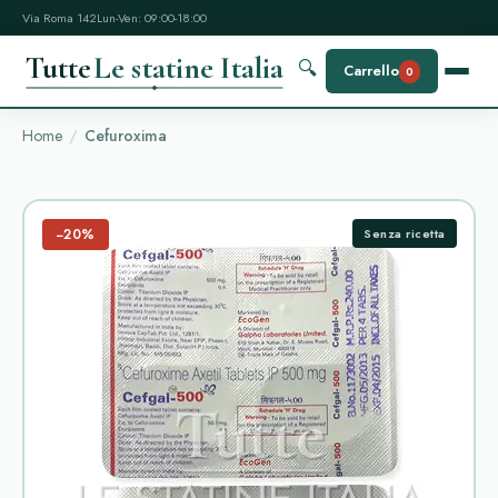
Via Roma 142
Lun-Ven: 09:00-18:00
Tutte
Le statine Italia
🔍
Carrello
0
Home
Cefuroxima
−20%
Senza ricetta