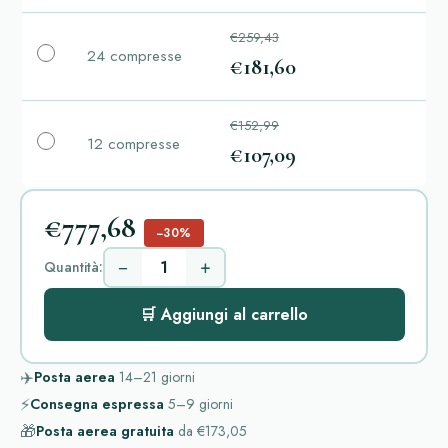
€259,43
24 compresse
€181,60
€152,99
12 compresse
€107,09
€777,68
−30%
−
+
Quantità:
🛒 Aggiungi al carrello
✈️
Posta aerea
14–21
giorni
⚡
Consegna espressa
5–9
giorni
🎁
Posta aerea gratuita
da
€173,05