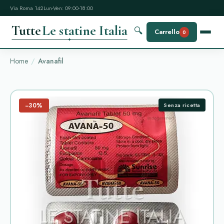
Via Roma 142
Lun-Ven: 09:00-18:00
Tutte
Le statine Italia
🔍
Carrello
0
Home
Avanafil
−30%
Senza ricetta