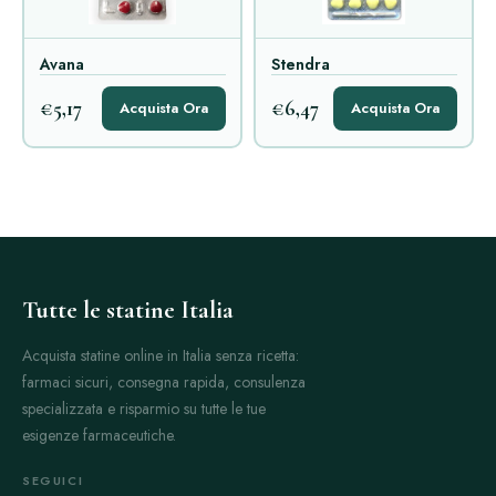
Avana
Stendra
€5,17
€6,47
Acquista Ora
Acquista Ora
Tutte le statine Italia
Acquista statine online in Italia senza ricetta:
farmaci sicuri, consegna rapida, consulenza
specializzata e risparmio su tutte le tue
esigenze farmaceutiche.
SEGUICI