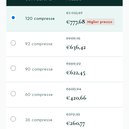
€1.110,97
120 compresse
€777,68
Miglior prezzo
€909,18
92 compresse
€636,42
€889,22
90 compresse
€622,45
€600,94
60 compresse
€420,66
€372,53
36 compresse
€260,77