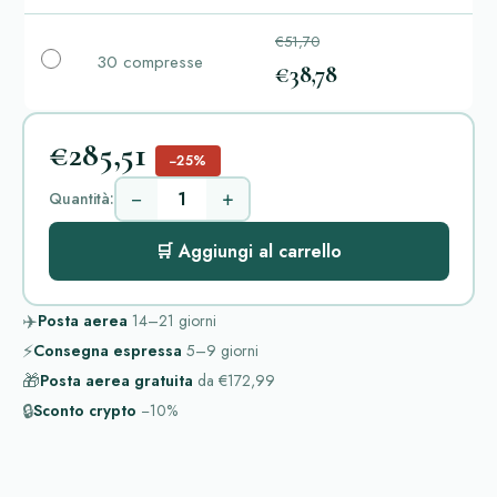
€51,70
30 compresse
€38,78
€285,51
−25%
−
+
Quantità:
🛒 Aggiungi al carrello
✈️
Posta aerea
14–21
giorni
⚡
Consegna espressa
5–9
giorni
🎁
Posta aerea gratuita
da
€172,99
🔒
Sconto crypto
−10%