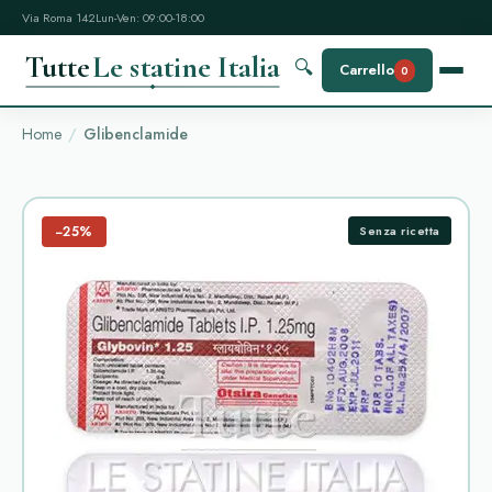
Via Roma 142
Lun-Ven: 09:00-18:00
Tutte
Le statine Italia
🔍
Carrello
0
Home
Glibenclamide
−25%
Senza ricetta