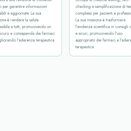
ci per garantire informazioni
checking e semplificazione di test
abili e aggiornate. La sua
complessi per pazienti e professio
ione è rendere la salute
La sua missione è trasformare
ssibile a tutti, promuovendo un
l’evidenza scientifica in consigli c
sicuro e consapevole dei farmaci
e sicuri, promuovendo l’uso
gliorando l’aderenza terapeutica.
appropriato dei farmaci e l’ader
terapeutica.