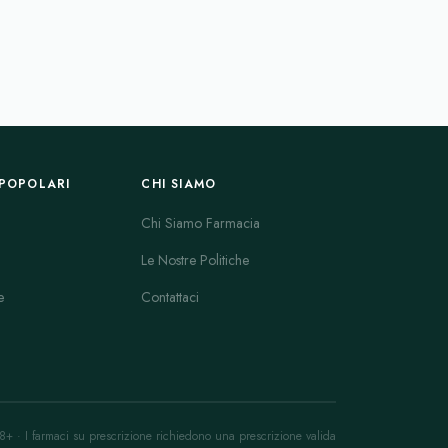
POPOLARI
CHI SIAMO
Chi Siamo Farmacia
Le Nostre Politiche
e
Contattaci
8+ · I farmaci su prescrizione richiedono una prescrizione valida