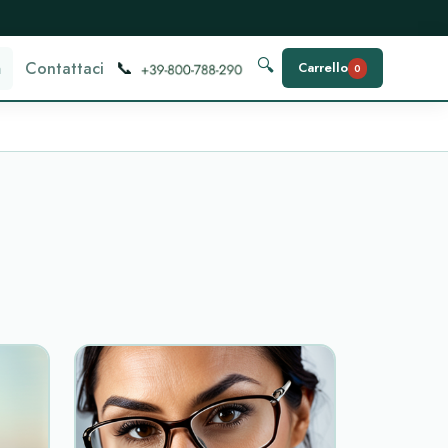
📞
🔍
m
Contattaci
Carrello
0