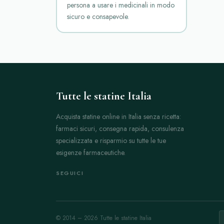
persona a usare i medicinali in modo
sicuro e consapevole.
Tutte le statine Italia
Acquista statine online in Italia senza ricetta:
farmaci sicuri, consegna rapida, consulenza
specializzata e risparmio su tutte le tue
esigenze farmaceutiche.
SEGUICI
© 2014 – 2026 Tutte le statine Italia