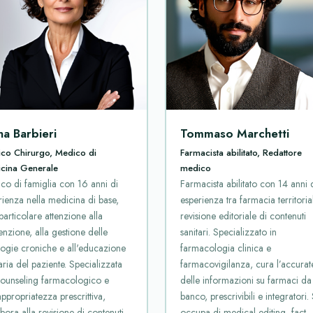
na Barbieri
Tommaso Marchetti
co Chirurgo, Medico di
Farmacista abilitato, Redattore
cina Generale
medico
co di famiglia con 16 anni di
Farmacista abilitato con 14 anni 
rienza nella medicina di base,
esperienza tra farmacia territoria
articolare attenzione alla
revisione editoriale di contenuti
nzione, alla gestione delle
sanitari. Specializzato in
logie croniche e all'educazione
farmacologia clinica e
aria del paziente. Specializzata
farmacovigilanza, cura l’accura
counseling farmacologico e
delle informazioni su farmaci da
appropriatezza prescrittiva,
banco, prescrivibili e integratori. 
bora alla revisione di contenuti
occupa di medical editing, fact-