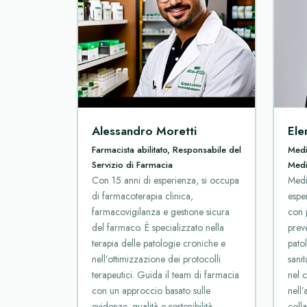
Alessandro Moretti
Ele
Farmacista abilitato, Responsabile del
Medi
Servizio di Farmacia
Medi
Con 15 anni di esperienza, si occupa
Medi
di farmacoterapia clinica,
espe
farmacovigilanza e gestione sicura
con p
del farmaco. È specializzato nella
preve
terapia delle patologie croniche e
pato
nell’ottimizzazione dei protocolli
sanit
terapeutici. Guida il team di farmacia
nel 
con un approccio basato sulle
nell’
evidenze, qualità e sostenibilità,
colla