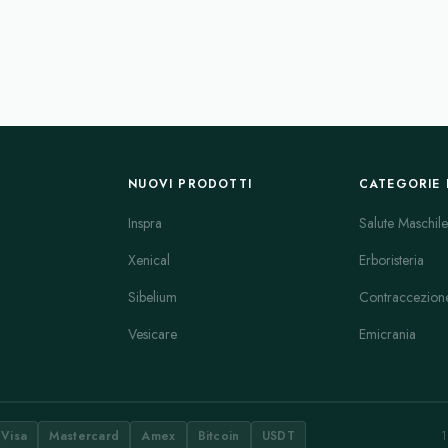
NUOVI PRODOTTI
CATEGORIE 
Inspra
Salute Maschile
Xenical
Erboristeria
Sibelium
Contraccezion
Vesicare
Emicrania
Visa
Mastercard
Amex
Bitcoin
USDT
1