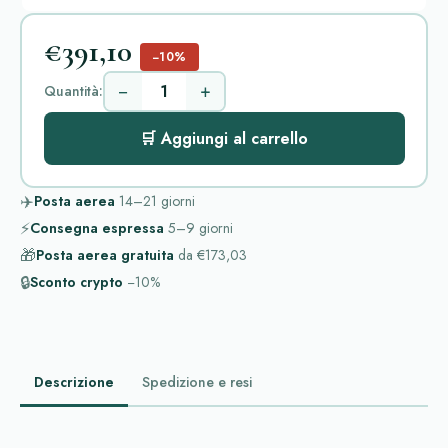
€391,10
−10%
−
+
Quantità:
🛒 Aggiungi al carrello
✈️
Posta aerea
14–21
giorni
⚡
Consegna espressa
5–9
giorni
🎁
Posta aerea gratuita
da
€173,03
🔒
Sconto crypto
−10%
Descrizione
Spedizione e resi