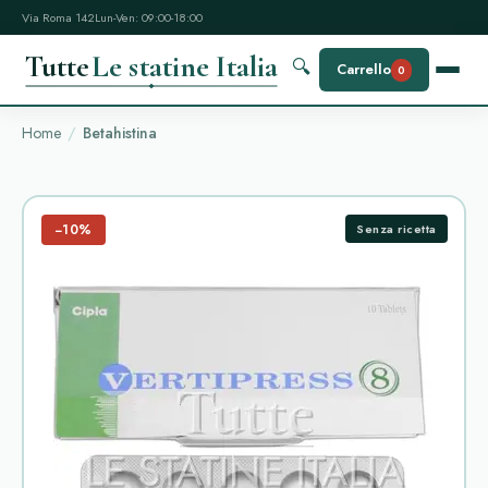
Via Roma 142
Lun-Ven: 09:00-18:00
Tutte
Le statine Italia
🔍
Carrello
0
Home
Betahistina
−10%
Senza ricetta