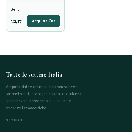
Serc
€2,17
Acquista Ora
Tutte le statine Italia
Acquista statine online in Italia senza ricetta:
farmaci sicuri, consegna rapida, consulenza
specializzata e risparmio su tutte le tue
esigenze farmaceutiche.
SEGUICI