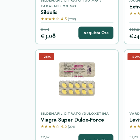
SILDENAFIL CITRATO 100 MG /
AVAN
Extr
TADALAFIL 20 MG
Sildalis
★★★
★★★★☆ 4.5
(229)
€4,40
€28,2
Acquista Ora
€3,08
€24
−25%
−20
SILDENAFIL CITRATO/DULOXETINA
VARD
Viagra Super Dulox-Force
Levi
★★★★☆ 4.5
★★★
(295)
€2,59
€1,93