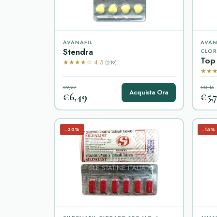
AVANAFIL
AVAN
Stendra
CLOR
Top
★★★★☆ 4.5
(219)
★★★
€9,27
€8,16
Acquista Ora
€6,49
€5,7
−30%
−15%