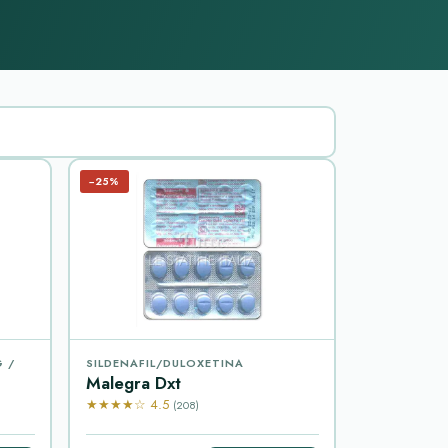
−25%
G /
SILDENAFIL/DULOXETINA
Malegra Dxt
★★★★☆ 4.5
(208)