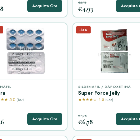
€6,16
Acquista Ora
Acquista 
18
€4,93
%
−15%
ENAFIL
SILDENAFIL / DAPOXETINA
ra
Super Force Jelly
★★ 5.0
★★★★☆ 4.5
(157)
(255)
€7,98
Acquista Ora
Acquista 
56
€6,78