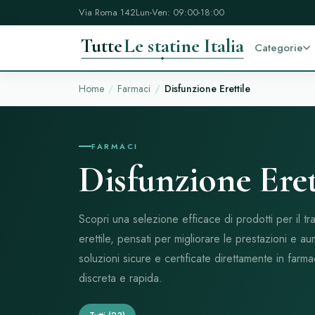
Via Roma 142
Lun-Ven: 09:00-18:00
Tutte
Le statine Italia
Categorie
Home
Farmaci
Disfunzione Erettile
FARMACI
Disfunzione Eret
Scopri una selezione efficace di prodotti per il tr
erettile, pensati per migliorare le prestazioni e a
soluzioni sicure e certificate direttamente in farm
discreta e rapida.