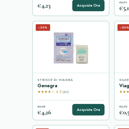
€6,91
€4,23
Acquista Ora
€5,
−30%
−20
STRISCE DI VIAGRA
SILD
Genegra
Viag
★★★★☆ 4.5
★★★
(301)
€6,09
€0,70
Acquista Ora
€4,26
€0,