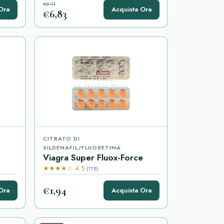
€9,11
Ora
Acquista Ora
€6,83
CITRATO DI
SILDENAFIL/FLUOXETINA
Viagra Super Fluox-Force
★★★★☆ 4.5
(178)
€1,94
Ora
Acquista Ora