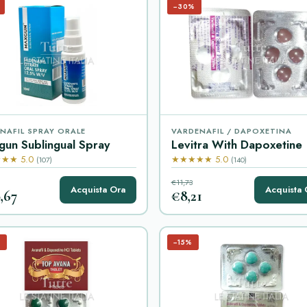
−30%
ENAFIL SPRAY ORALE
VARDENAFIL / DAPOXETINA
un Sublingual Spray
Levitra With Dapoxetine
★★ 5.0
★★★★★ 5.0
(107)
(140)
€11,73
Acquista Ora
Acquista 
,67
€8,21
%
−15%