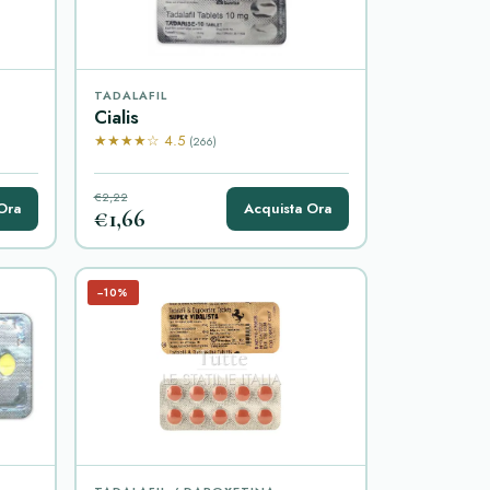
TADALAFIL
Cialis
★★★★☆ 4.5
(266)
€2,22
Ora
Acquista Ora
€1,66
−10%