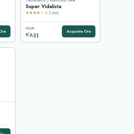
TADALAFIL / DAPOXETINA
Super Vidalista
★★★★☆ 4.5
(300)
€2,59
Ora
Acquista Ora
€2,33