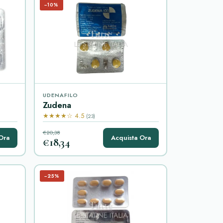
−10%
UDENAFILO
Zudena
★★★★☆ 4.5
(23)
€20,38
Ora
Acquista Ora
€18,34
−25%