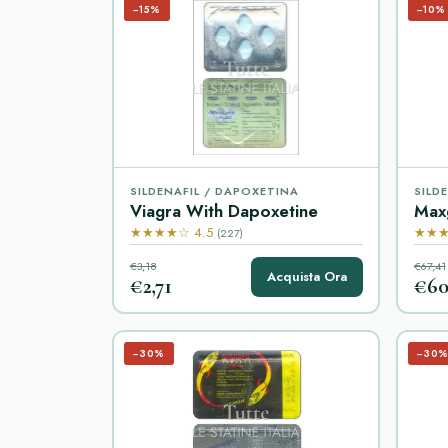
−15%
−10%
SILDENAFIL / DAPOXETINA
SILD
Viagra With Dapoxetine
Maxg
★★★★☆ 4.5
★★★
(227)
€3,18
€67,41
Acquista Ora
€2,71
€60
−30%
−30