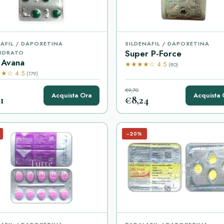
AFIL / DAPOXETINA
SILDENAFIL / DAPOXETINA
Super P-Force
IDRATO
 Avana
★★★★☆ 4.5
(80)
★☆ 4.5
(179)
€9,70
Acquista Ora
Acquista 
1
€8,24
−20%