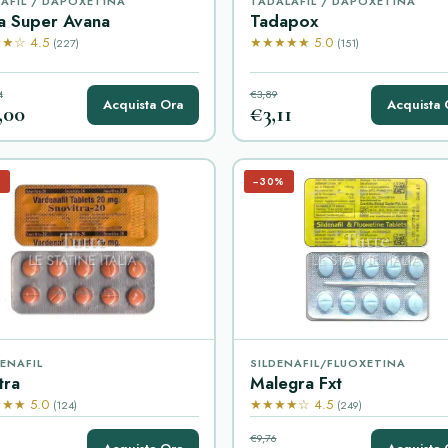
AFIL / DAPOXETINA
TADALAFIL / DAPOXETINA
a Super Avana
Tadapox
★☆ 4.5
★★★★★ 5.0
(227)
(151)
4
€3,89
Acquista Ora
Acquista 
,00
€3,11
%
−30%
ENAFIL
SILDENAFIL/FLUOXETINA
tra
Malegra Fxt
★★ 5.0
★★★★☆ 4.5
(124)
(249)
€9,76