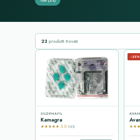
Tutti
(23)
23
prodotti trovati
−25%
SILDENAFIL
AVAN
Kamagra
Ava
★★★★★ 5.0
★★★
(151)