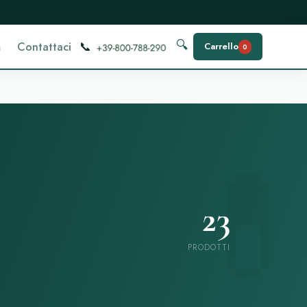
📞
🔍
m
Contattaci
Carrello
0
23
PRODOTTI