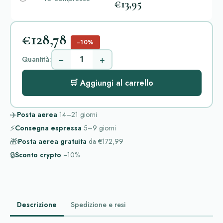
€13,95
€128,78
−10%
−
+
Quantità:
🛒 Aggiungi al carrello
✈️
Posta aerea
14–21
giorni
⚡
Consegna espressa
5–9
giorni
🎁
Posta aerea gratuita
da
€172,99
🔒
Sconto crypto
−10%
Descrizione
Spedizione e resi