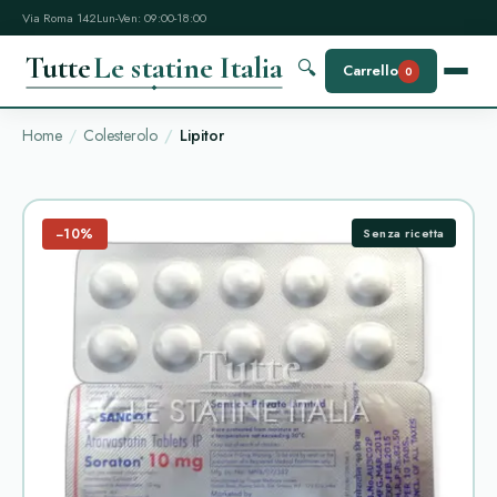
Via Roma 142
Lun-Ven: 09:00-18:00
Tutte
Le statine Italia
🔍
Carrello
0
Home
Colesterolo
Lipitor
−10%
Senza ricetta