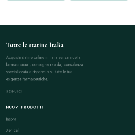
Tutte le statine Italia
Acquista statine online in Italia senza ricetta:
farmaci sicuri, consegna rapida, consulenza
specializzata e risparmio su tutte le tue
esigenze farmaceutiche.
SEGUICI
NUOVI PRODOTTI
Inspra
Xenical