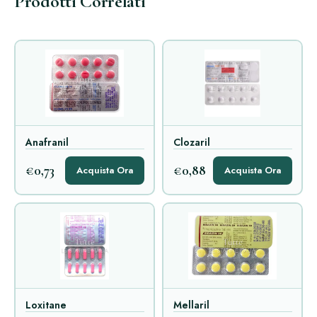
Prodotti Correlati
Anafranil
Clozaril
€0,73
€0,88
Acquista Ora
Acquista Ora
Loxitane
Mellaril