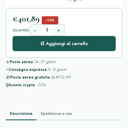
€401,89
−15%
−
+
Quantità:
🛒 Aggiungi al carrello
✈️
Posta aerea
14–21
giorni
⚡
Consegna espressa
5–9
giorni
🎁
Posta aerea gratuita
da
€172,99
🔒
Sconto crypto
−10%
Descrizione
Spedizione e resi