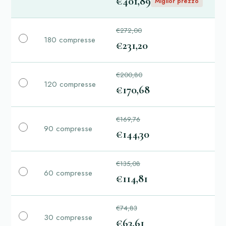
€401,89
Miglior prezzo
€272,00
180 compresse
€231,20
€200,80
120 compresse
€170,68
€169,76
90 compresse
€144,30
€135,08
60 compresse
€114,81
€74,83
30 compresse
€63,61