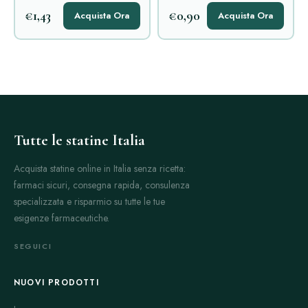
€1,43
€0,90
Acquista Ora
Acquista Ora
Tutte le statine Italia
Acquista statine online in Italia senza ricetta:
farmaci sicuri, consegna rapida, consulenza
specializzata e risparmio su tutte le tue
esigenze farmaceutiche.
SEGUICI
NUOVI PRODOTTI