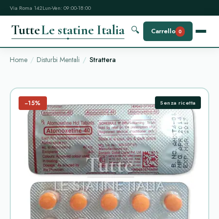
Via Roma 142
Lun-Ven: 09:00-18:00
Tutte
Le statine Italia
🔍
Carrello
0
Home
Disturbi Mentali
Strattera
−15%
Senza ricetta