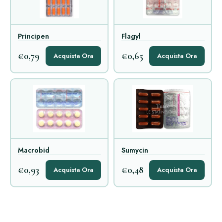
Principen
Flagyl
€0,79
€0,65
Acquista Ora
Acquista Ora
Macrobid
Sumycin
€0,93
€0,48
Acquista Ora
Acquista Ora