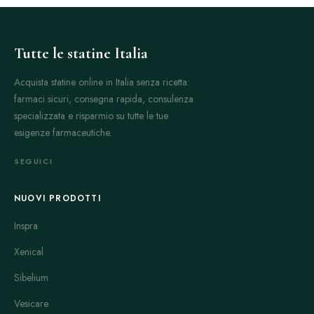
Tutte le statine Italia
Acquista statine online in Italia senza ricetta:
farmaci sicuri, consegna rapida, consulenza
specializzata e risparmio su tutte le tue
esigenze farmaceutiche.
SEGUICI
NUOVI PRODOTTI
Inspra
Xenical
Sibelium
Vesicare