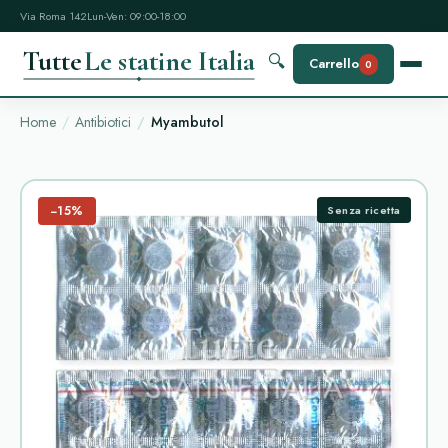
Via Roma 142
Lun-Ven: 09:00-18:00
Tutte
Le statine Italia
🔍
Carrello
0
Home
Antibiotici
Myambutol
−15%
Senza ricetta