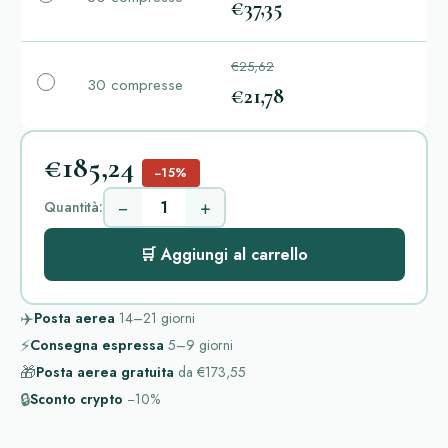
€37,35
€25,62
30 compresse
€21,78
€185,24
−15%
−
+
Quantità:
🛒 Aggiungi al carrello
✈️
Posta aerea
14–21
giorni
⚡
Consegna espressa
5–9
giorni
🎁
Posta aerea gratuita
da
€173,55
🔒
Sconto crypto
−10%